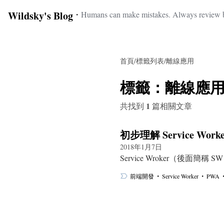
Wildsky's Blog
・
Humans can make mistakes. Always review b
首頁
/
標籤列表
/
離線應用
標籤：
離線應
1
共找到
篇相關文章
初步理解 Service Worke
2018年1月7日
Service Wroker（後面簡稱
・
・
前端開發
Service Worker
PWA