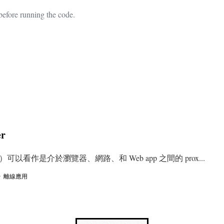
efore running the code.
用
r
 SW）可以看作是介於瀏覽器、網路、和 Web app 之間的 prox...
・
離線應用