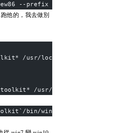
rew86 --prefix game-porting-toolkit`
他跑他的，我去做別
olkit* /usr/local/bin
gtoolkit* /usr/local/bin
oolkit`/bin/wine64 winecfg
n7 變 win10