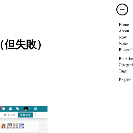
Home
About
Now
RO （但失敗）
Notes
Blogroll
Bookshe
Categori
Tags
English