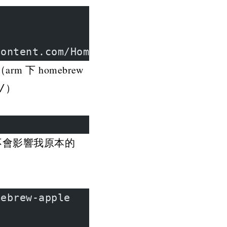
content.com/Homebrew/install/HEAD/in
m 下 homebrew
）
/
不會影響我原本的
mebrew-apple
t