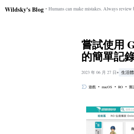
Wildsky's Blog
・
Humans can make mistakes. Always review b
嘗試使用 Gam
的簡單記
•
2023 年 06 月 27 日
生活體
・
・
・
遊戲
macOS
RO
嘗