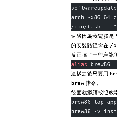
softwareupdate
arch -x86_64 z
/bin/bash -c "
這邊因為我電腦是 M1 
的安裝路徑會在
/o
反正搞了一些烏龍後，我
alias
 brew86
=
'
這樣之後只要用 bre
指令。
brew
後面就繼續按照教
brew86 tap app
brew86 -v inst