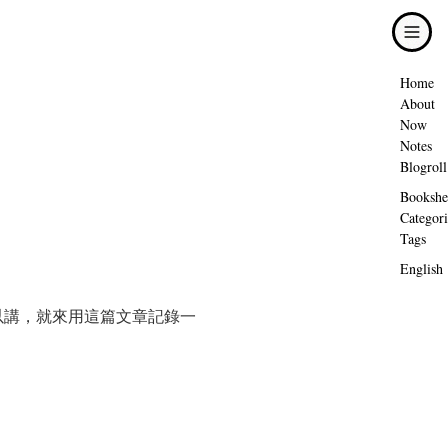
Home
About
Now
Notes
Blogroll
Bookshe
Categori
Tags
English
以講，就來用這篇文章記錄一