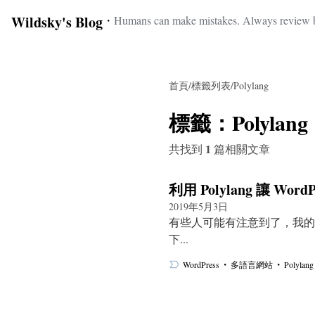
Wildsky's Blog
・
Humans can make mistakes. Always review b
首頁
/
標籤列表
/
Polylang
標籤：
Polylang
1
共找到
篇相關文章
利用 Polylang 讓 Wo
2019年5月3日
有些人可能有注意到了，我的
下...
・
・
WordPress
多語言網站
Polylang