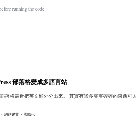
efore running the code.
rdPress 部落格變成多語言站
部落格最近把英文額外分出來。 其實有蠻多零零碎碎的東西可
・
・
網站建置
國際化