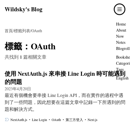
Wildsky's Blog
Home
About
首頁
/
標籤列表
/
OAuth
Now
標籤：
OAuth
Notes
Blogroll
1
共找到
篇相關文章
Bookshe
Categori
Tags
使用 NextAuth.js 來串接 Line Login 時可能遇到
English
的問題
2023年4月20日
最近有個機會要串接 Line Login API，而在實作的過程中遇
到了一些問題，因此想要在這篇文章中記錄一下所遇到的問
題和解決方式。
・
・
・
・
NextAuth.js
Line Login
OAuth
第三方登入
Next.js