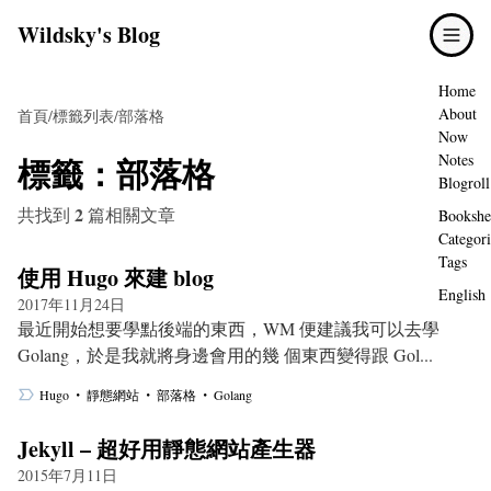
Wildsky's Blog
Home
About
首頁
/
標籤列表
/
部落格
Now
標籤：
部落格
Notes
Blogroll
2
共找到
篇相關文章
Bookshe
Categori
Tags
使用 Hugo 來建 blog
English
2017年11月24日
最近開始想要學點後端的東西，WM 便建議我可以去學
Golang，於是我就將身邊會用的幾 個東西變得跟 Gol...
・
・
・
Hugo
靜態網站
部落格
Golang
Jekyll – 超好用靜態網站產生器
2015年7月11日