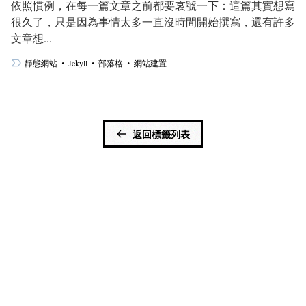
依照慣例，在每一篇文章之前都要哀號一下：這篇其實想寫
很久了，只是因為事情太多一直沒時間開始撰寫，還有許多
文章想...
・
・
・
靜態網站
Jekyll
部落格
網站建置
返回標籤列表