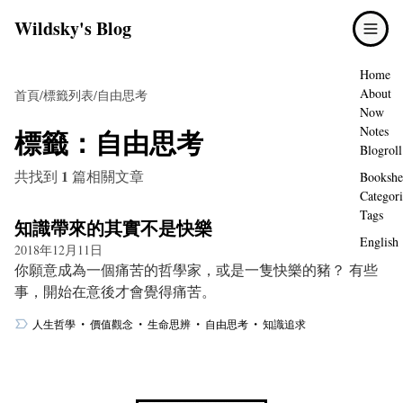
Wildsky's Blog
Home
About
首頁
/
標籤列表
/
自由思考
Now
標籤：
自由思考
Notes
Blogroll
1
共找到
篇相關文章
Bookshe
Categori
Tags
知識帶來的其實不是快樂
English
2018年12月11日
你願意成為一個痛苦的哲學家，或是一隻快樂的豬？ 有些
事，開始在意後才會覺得痛苦。
・
・
・
・
人生哲學
價值觀念
生命思辨
自由思考
知識追求