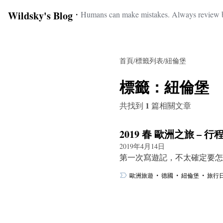
Wildsky's Blog
・
Humans can make mistakes. Always review b
首頁
/
標籤列表
/
紐倫堡
標籤：
紐倫堡
1
共找到
篇相關文章
2019 春 歐洲之旅 – 行
2019年4月14日
第一次寫遊記，不太確定要怎麼開
・
・
・
歐洲旅遊
德國
紐倫堡
旅行