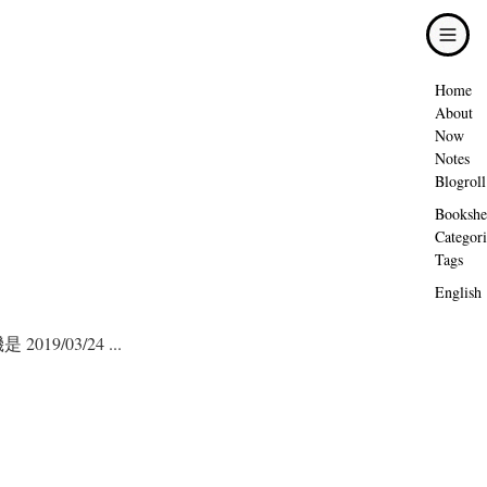
Home
About
Now
Notes
Blogroll
Bookshe
Categori
Tags
English
03/24 ...