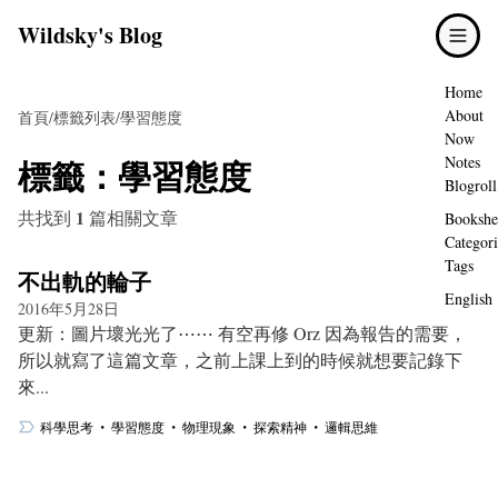
Wildsky's Blog
Home
About
首頁
/
標籤列表
/
學習態度
Now
標籤：
學習態度
Notes
Blogroll
1
共找到
篇相關文章
Bookshe
Categori
Tags
不出軌的輪子
English
2016年5月28日
更新：圖片壞光光了⋯⋯ 有空再修 Orz 因為報告的需要，
所以就寫了這篇文章，之前上課上到的時候就想要記錄下
來...
・
・
・
・
科學思考
學習態度
物理現象
探索精神
邏輯思維