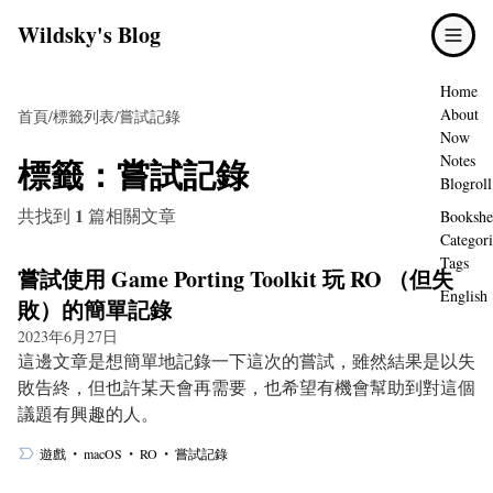
Wildsky's Blog
Home
About
首頁
/
標籤列表
/
嘗試記錄
Now
標籤：
嘗試記錄
Notes
Blogroll
1
共找到
篇相關文章
Bookshe
Categori
Tags
嘗試使用 Game Porting Toolkit 玩 RO （但失
English
敗）的簡單記錄
2023年6月27日
這邊文章是想簡單地記錄一下這次的嘗試，雖然結果是以失
敗告終，但也許某天會再需要，也希望有機會幫助到對這個
議題有興趣的人。
・
・
・
遊戲
macOS
RO
嘗試記錄