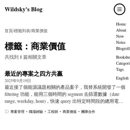
Wildsky's Blog
Home
About
首頁
/
標籤列表
/
商業價值
Now
標籤：
商業價值
Notes
Blogroll
1
共找到
篇相關文章
Bookshe
Categori
Tags
最近的專案之四方共贏
English
2025年9月19日
最近接了個能源議題相關的產品案子，我替系統開發了一個
filtering 功能，能用三個時間的 segment 去篩選數據（date
range, weekday, hour)，快速 query 出特定時間段的總用電量
與平均用電量。
・
・
・
・
專案管理
職場經驗
工程師
商業價值
團隊合作