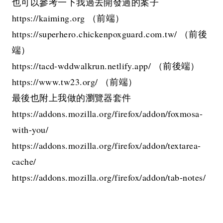
也可以參考一下我過去開發過的案子
https://kaiming.org
（前端）
https://superhero.chickenpoxguard.com.tw/
（前後
端）
https://tacd-wddwalkrun.netlify.app/
（前後端）
https://www.tw23.org/
（前端）
最後也附上我做的瀏覽器套件
https://addons.mozilla.org/firefox/addon/foxmosa-
with-you/
https://addons.mozilla.org/firefox/addon/textarea-
cache/
https://addons.mozilla.org/firefox/addon/tab-notes/